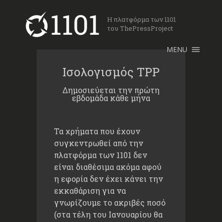
Η πλατφόρμα των 1101
×
ΑΡΧΙΚΗ
του ThePressProject
ΜΑΘΕ ΓΙΑ ΤΟΥΣ
1101
MENU
ΤΑ ΣΧΕΔΙΑ ΜΑΣ
Ισολογισμός TPP
ΓΙΝΕ ΜΕΛΟΣ
Δημοσιεύεται την πρώτη
ΣΥΝΔΕΣΗ
εβδομάδα κάθε μήνα
Τα χρήματα που έχουν
συγκεντρωθεί από την
πλατφόρμα των 1101 δεν
είναι διαθέσιμα ακόμα αφού
η εφορία δεν έχει κάνει την
εκκαθάριση για να
γνωρίζουμε το ακριβές ποσό
(στα τέλη του Ιανουαρίου θα